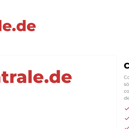
le.de
C
trale.de
Co
s
co
d
che
che
che