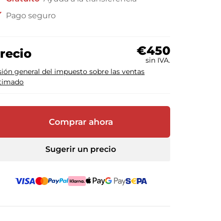
ck
Pago seguro
€450
recio
sin IVA.
sión general del impuesto sobre las ventas
timado
Comprar ahora
Sugerir un precio