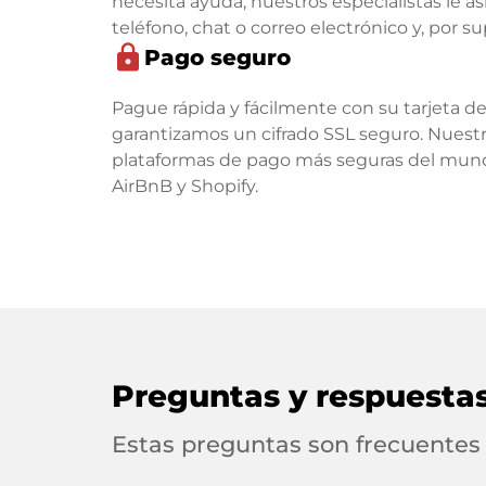
necesita ayuda, nuestros especialistas le asi
teléfono, chat o correo electrónico y, por s
lock
Pago seguro
Pague rápida y fácilmente con su tarjeta d
garantizamos un cifrado SSL seguro. Nuest
plataformas de pago más seguras del mund
AirBnB y Shopify.
Preguntas y respuesta
Estas preguntas son frecuentes