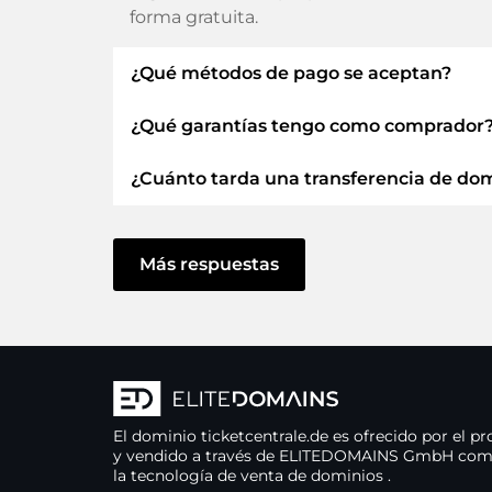
forma gratuita.
¿Qué métodos de pago se aceptan?
¿Qué garantías tengo como comprador
Utilizamos SEPA como prepago y utiliza
Tarjetas de crédito, PayPal, Klarna, Apple
¿Cuánto tarda una transferencia de do
Siempre le garantizamos como comprador
ELITEDOMAINS GmbH actúa como
fi
La transferencia de dominio a un nuevo 
Dominio
.
actúe sin demora y no haya problemas co
Más respuestas
Recuperarás tu
dinero
si surgen dificu
En algunas excepciones, su pago se confir
cuanto podamos confirmar la recepción de 
El vendedor sólo recibe dinero en cua
El dominio
ticketcentrale.de
es ofrecido por el pr
Siempre puedes contactar con el sopor
y vendido a través de ELITEDOMAINS GmbH co
soporte.
la tecnología de venta de dominios
.