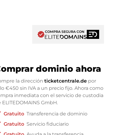
COMPRA SEGURA CON
verified
omprar dominio ahora
mpre la dirección
ticketcentrale.de
por
ólo
€450
sin IVA a un precio fijo. Ahora como
mpra inmediata con el servicio de custodia
e ELITEDOMAINS GmbH.
ck
Gratuito
Transferencia de dominio
ck
Gratuito
Servicio fiduciario
ck
Gratuito
Ayuda a la transferencia