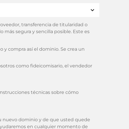
expand_more
veedor, transferencia de titularidad o
 más segura y sencilla posible. Este es
 y compra así el dominio. Se crea un
sotros como fideicomisario, el vendedor
s instrucciones técnicas sobre cómo
su nuevo dominio y de que usted quede
 le ayudaremos en cualquier momento de